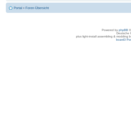
Portal
»
Foren-Übersicht
Powered by
phpBB
©
Deutsche 
plus light-install assembling & modding 
board3 Por