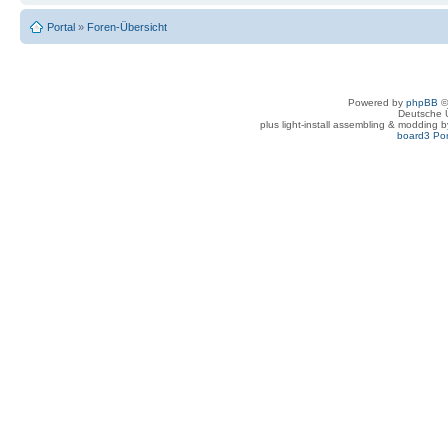
Portal
»
Foren-Übersicht
Powered by
phpBB
©
Deutsche 
plus light-install assembling & modding 
board3 Por