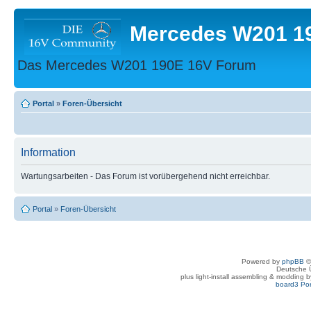
Mercedes W201 1
Das Mercedes W201 190E 16V Forum
Portal
»
Foren-Übersicht
Information
Wartungsarbeiten - Das Forum ist vorübergehend nicht erreichbar.
Portal
»
Foren-Übersicht
Powered by
phpBB
©
Deutsche 
plus light-install assembling & modding 
board3 Por