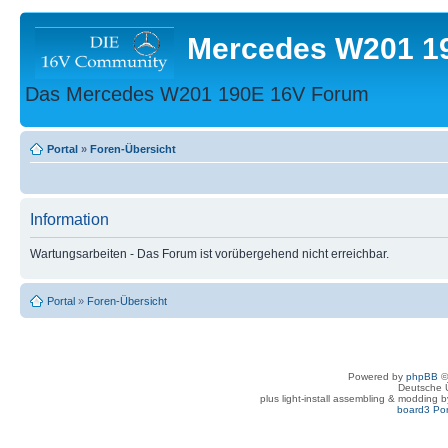
Mercedes W201 1
Das Mercedes W201 190E 16V Forum
Portal
»
Foren-Übersicht
Information
Wartungsarbeiten - Das Forum ist vorübergehend nicht erreichbar.
Portal
»
Foren-Übersicht
Powered by
phpBB
©
Deutsche 
plus light-install assembling & modding 
board3 Por