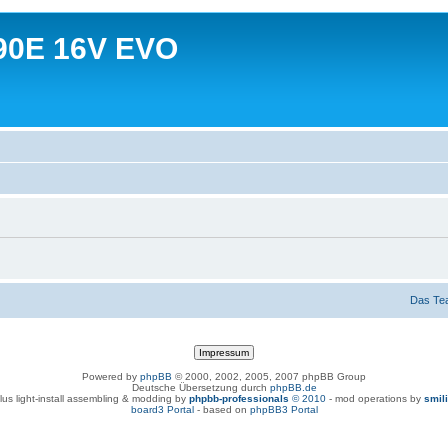
90E 16V EVO
Das Te
Powered by
phpBB
© 2000, 2002, 2005, 2007 phpBB Group
Deutsche Übersetzung durch
phpBB.de
lus light-install assembling & modding by
phpbb-professionals
© 2010
- mod operations by
smil
board3 Portal
- based on
phpBB3 Portal