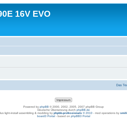
90E 16V EVO
Das Te
Powered by
phpBB
© 2000, 2002, 2005, 2007 phpBB Group
Deutsche Übersetzung durch
phpBB.de
lus light-install assembling & modding by
phpbb-professionals
© 2010
- mod operations by
smil
board3 Portal
- based on
phpBB3 Portal