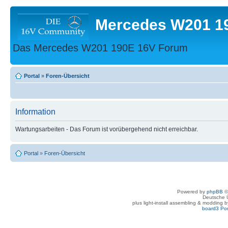
Mercedes W201 1
Das Mercedes W201 190E 16V Forum
Portal
»
Foren-Übersicht
Information
Wartungsarbeiten - Das Forum ist vorübergehend nicht erreichbar.
Portal
»
Foren-Übersicht
Powered by
phpBB
©
Deutsche 
plus light-install assembling & modding 
board3 Por