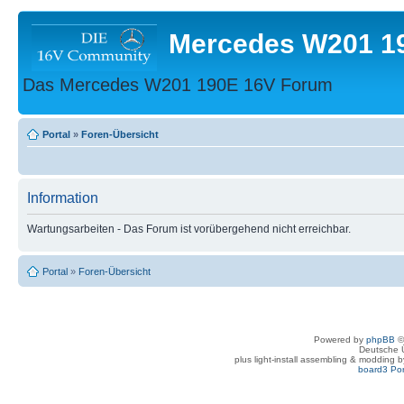
Mercedes W201 1
Das Mercedes W201 190E 16V Forum
Portal
»
Foren-Übersicht
Information
Wartungsarbeiten - Das Forum ist vorübergehend nicht erreichbar.
Portal
»
Foren-Übersicht
Powered by
phpBB
©
Deutsche 
plus light-install assembling & modding 
board3 Por