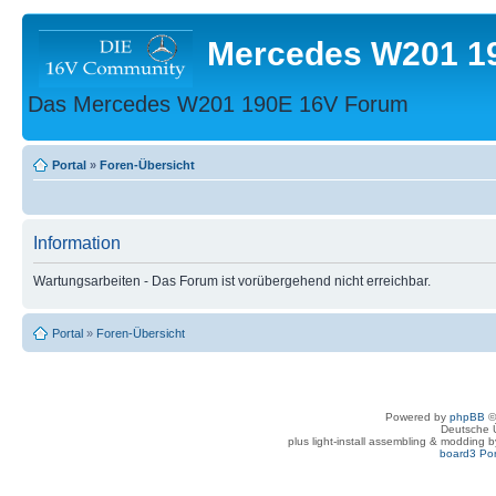
Mercedes W201 1
Das Mercedes W201 190E 16V Forum
Portal
»
Foren-Übersicht
Information
Wartungsarbeiten - Das Forum ist vorübergehend nicht erreichbar.
Portal
»
Foren-Übersicht
Powered by
phpBB
©
Deutsche 
plus light-install assembling & modding 
board3 Por