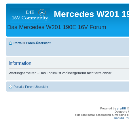
Mercedes W201 1
Das Mercedes W201 190E 16V Forum
Portal
»
Foren-Übersicht
Information
Wartungsarbeiten - Das Forum ist vorübergehend nicht erreichbar.
Portal
»
Foren-Übersicht
Powered by
phpBB
©
Deutsche 
plus light-install assembling & modding 
board3 Por