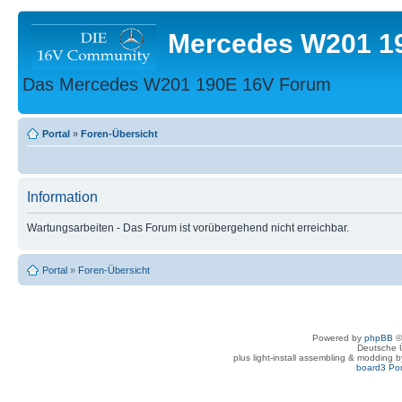
Mercedes W201 1
Das Mercedes W201 190E 16V Forum
Portal
»
Foren-Übersicht
Information
Wartungsarbeiten - Das Forum ist vorübergehend nicht erreichbar.
Portal
»
Foren-Übersicht
Powered by
phpBB
©
Deutsche 
plus light-install assembling & modding 
board3 Por