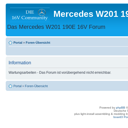
Mercedes W201 1
Das Mercedes W201 190E 16V Forum
Portal
»
Foren-Übersicht
Information
Wartungsarbeiten - Das Forum ist vorübergehend nicht erreichbar.
Portal
»
Foren-Übersicht
Powered by
phpBB
©
Deutsche 
plus light-install assembling & modding 
board3 Por