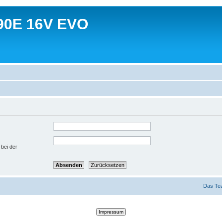
90E 16V EVO
 bei der
Das Te