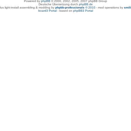
Powered by
phpBB
© 2000, 2002, 2005, 2007 phpBB Group
Deutsche Übersetzung durch
phpBB.de
lus light-install assembling & modding by
phpbb-professionals
© 2010
- mod operations by
smil
board3 Portal
- based on
phpBB3 Portal