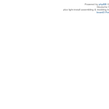
Powered by
phpBB
©
Deutsche 
plus light-install assembling & modding 
board3 Por