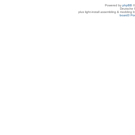
Powered by
phpBB
©
Deutsche 
plus light-install assembling & modding 
board3 Por