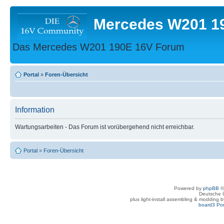
Mercedes W201 1
Das Mercedes W201 190E 16V Forum
Portal
»
Foren-Übersicht
Information
Wartungsarbeiten - Das Forum ist vorübergehend nicht erreichbar.
Portal
»
Foren-Übersicht
Powered by
phpBB
©
Deutsche 
plus light-install assembling & modding 
board3 Por