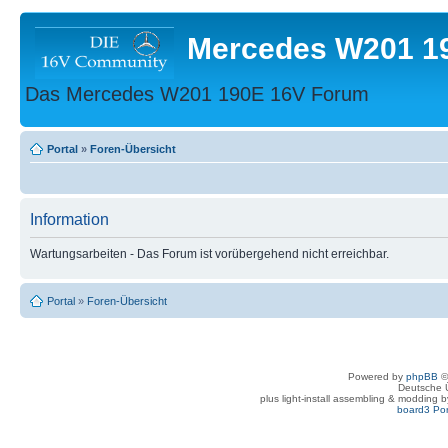
Mercedes W201 1
Das Mercedes W201 190E 16V Forum
Portal
»
Foren-Übersicht
Information
Wartungsarbeiten - Das Forum ist vorübergehend nicht erreichbar.
Portal
»
Foren-Übersicht
Powered by
phpBB
©
Deutsche 
plus light-install assembling & modding 
board3 Por