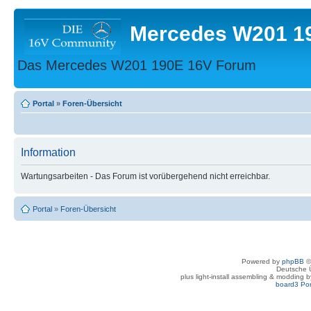
Mercedes W201 1
Das Mercedes W201 190E 16V Forum
Portal
»
Foren-Übersicht
Information
Wartungsarbeiten - Das Forum ist vorübergehend nicht erreichbar.
Portal
»
Foren-Übersicht
Powered by
phpBB
©
Deutsche 
plus light-install assembling & modding 
board3 Por