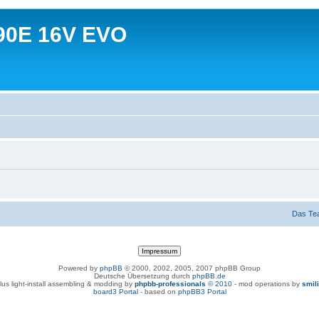
90E 16V EVO
Das Te
Powered by
phpBB
© 2000, 2002, 2005, 2007 phpBB Group
Deutsche Übersetzung durch
phpBB.de
lus light-install assembling & modding by
phpbb-professionals
© 2010
- mod operations by
smil
board3 Portal
- based on
phpBB3 Portal