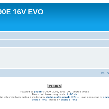
90E 16V EVO
Das Te
Powered by
phpBB
© 2000, 2002, 2005, 2007 phpBB Group
Deutsche Übersetzung durch
phpBB.de
lus light-install assembling & modding by
phpbb-professionals
© 2010
- mod operations by
smil
board3 Portal
- based on
phpBB3 Portal