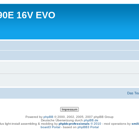
90E 16V EVO
Das Te
Powered by
phpBB
© 2000, 2002, 2005, 2007 phpBB Group
Deutsche Übersetzung durch
phpBB.de
lus light-install assembling & modding by
phpbb-professionals
© 2010
- mod operations by
smil
board3 Portal
- based on
phpBB3 Portal