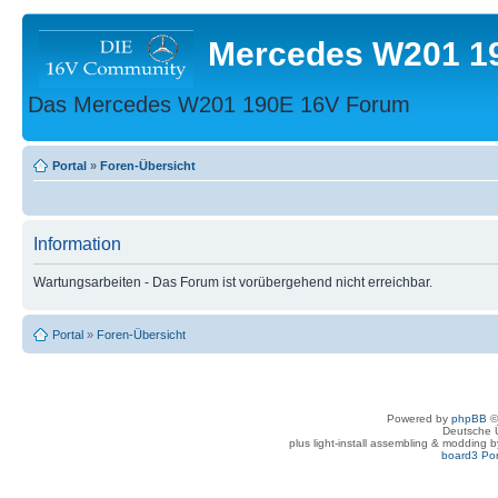
Mercedes W201 1
Das Mercedes W201 190E 16V Forum
Portal
»
Foren-Übersicht
Information
Wartungsarbeiten - Das Forum ist vorübergehend nicht erreichbar.
Portal
»
Foren-Übersicht
Powered by
phpBB
©
Deutsche 
plus light-install assembling & modding 
board3 Por