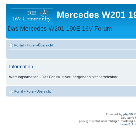
Mercedes W201 1
Das Mercedes W201 190E 16V Forum
Portal
»
Foren-Übersicht
Information
Wartungsarbeiten - Das Forum ist vorübergehend nicht erreichbar.
Portal
»
Foren-Übersicht
Powered by
phpBB
©
Deutsche 
plus light-install assembling & modding 
board3 Por