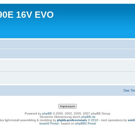
90E 16V EVO
Das Te
Powered by
phpBB
© 2000, 2002, 2005, 2007 phpBB Group
Deutsche Übersetzung durch
phpBB.de
lus light-install assembling & modding by
phpbb-professionals
© 2010
- mod operations by
smil
board3 Portal
- based on
phpBB3 Portal