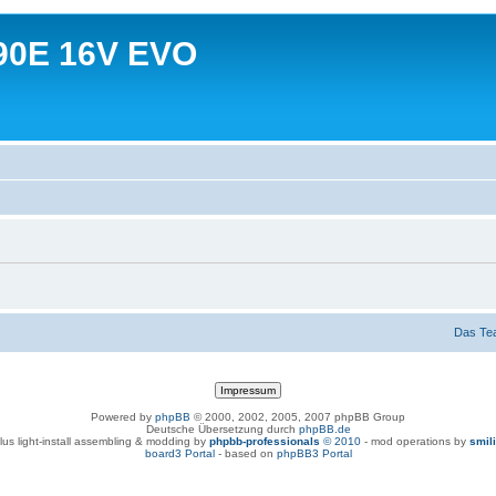
90E 16V EVO
Das Te
Powered by
phpBB
© 2000, 2002, 2005, 2007 phpBB Group
Deutsche Übersetzung durch
phpBB.de
lus light-install assembling & modding by
phpbb-professionals
© 2010
- mod operations by
smil
board3 Portal
- based on
phpBB3 Portal