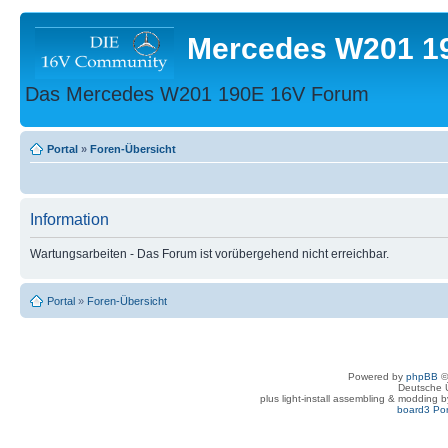
Mercedes W201 1
Das Mercedes W201 190E 16V Forum
Portal
»
Foren-Übersicht
Information
Wartungsarbeiten - Das Forum ist vorübergehend nicht erreichbar.
Portal
»
Foren-Übersicht
Powered by
phpBB
©
Deutsche 
plus light-install assembling & modding 
board3 Por