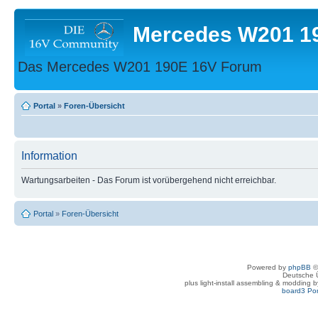
Mercedes W201 1
Das Mercedes W201 190E 16V Forum
Portal
»
Foren-Übersicht
Information
Wartungsarbeiten - Das Forum ist vorübergehend nicht erreichbar.
Portal
»
Foren-Übersicht
Powered by
phpBB
©
Deutsche 
plus light-install assembling & modding 
board3 Por