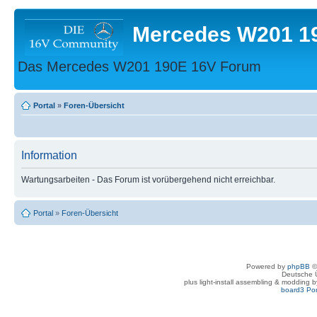
Mercedes W201 1
Das Mercedes W201 190E 16V Forum
Portal
»
Foren-Übersicht
Information
Wartungsarbeiten - Das Forum ist vorübergehend nicht erreichbar.
Portal
»
Foren-Übersicht
Powered by
phpBB
©
Deutsche 
plus light-install assembling & modding 
board3 Por