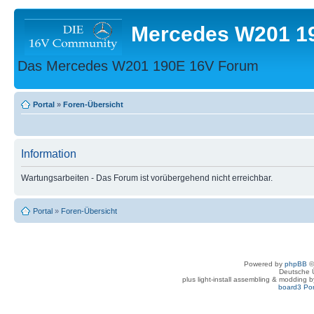
Mercedes W201 1
Das Mercedes W201 190E 16V Forum
Portal
»
Foren-Übersicht
Information
Wartungsarbeiten - Das Forum ist vorübergehend nicht erreichbar.
Portal
»
Foren-Übersicht
Powered by
phpBB
©
Deutsche 
plus light-install assembling & modding 
board3 Por