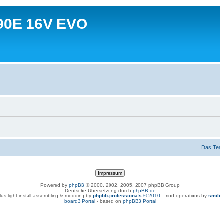
90E 16V EVO
Das Te
Powered by
phpBB
© 2000, 2002, 2005, 2007 phpBB Group
Deutsche Übersetzung durch
phpBB.de
lus light-install assembling & modding by
phpbb-professionals
© 2010
- mod operations by
smil
board3 Portal
- based on
phpBB3 Portal