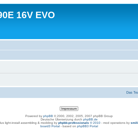
90E 16V EVO
Das Te
Powered by
phpBB
© 2000, 2002, 2005, 2007 phpBB Group
Deutsche Übersetzung durch
phpBB.de
lus light-install assembling & modding by
phpbb-professionals
© 2010
- mod operations by
smil
board3 Portal
- based on
phpBB3 Portal