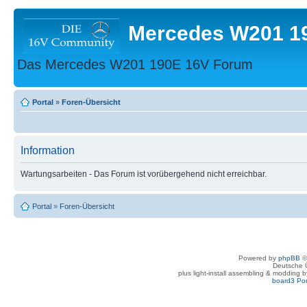
Mercedes W201 1
Das Mercedes W201 190E 16V Forum
Portal
»
Foren-Übersicht
Information
Wartungsarbeiten - Das Forum ist vorübergehend nicht erreichbar.
Portal
»
Foren-Übersicht
Powered by
phpBB
©
Deutsche 
plus light-install assembling & modding 
board3 Por