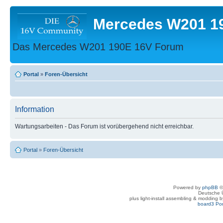
Mercedes W201 1
Das Mercedes W201 190E 16V Forum
Portal
»
Foren-Übersicht
Information
Wartungsarbeiten - Das Forum ist vorübergehend nicht erreichbar.
Portal
»
Foren-Übersicht
Powered by
phpBB
©
Deutsche 
plus light-install assembling & modding 
board3 Por