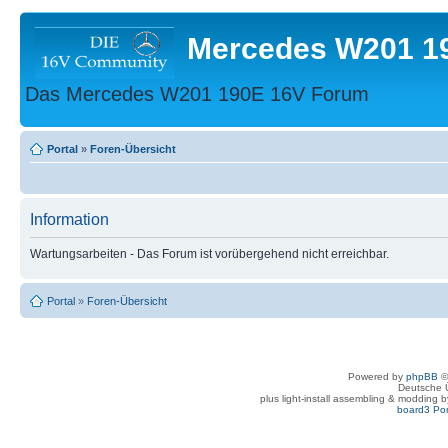
Mercedes W201 1
Das Mercedes W201 190E 16V Forum
Portal
»
Foren-Übersicht
Information
Wartungsarbeiten - Das Forum ist vorübergehend nicht erreichbar.
Portal
»
Foren-Übersicht
Powered by
phpBB
©
Deutsche 
plus light-install assembling & modding 
board3 Por