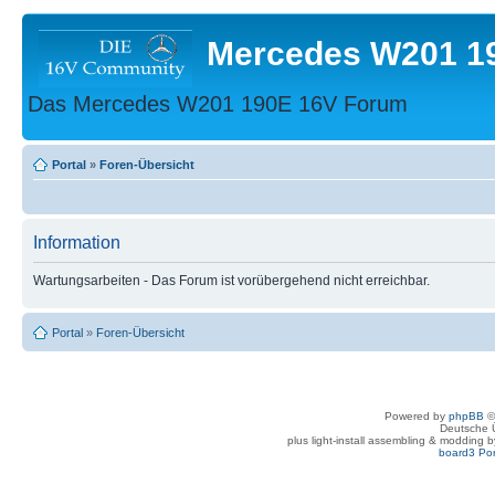
Mercedes W201 1
Das Mercedes W201 190E 16V Forum
Portal
»
Foren-Übersicht
Information
Wartungsarbeiten - Das Forum ist vorübergehend nicht erreichbar.
Portal
»
Foren-Übersicht
Powered by
phpBB
©
Deutsche 
plus light-install assembling & modding 
board3 Por